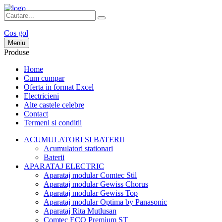
Cos gol
Meniu
Produse
Home
Cum cumpar
Oferta in format Excel
Electricieni
Alte castele celebre
Contact
Termeni si conditii
ACUMULATORI SI BATERII
Acumulatori stationari
Baterii
APARATAJ ELECTRIC
Aparataj modular Comtec Stil
Aparataj modular Gewiss Chorus
Aparataj modular Gewiss Top
Aparataj modular Optima by Panasonic
Aparataj Rita Mutlusan
Comtec ECO Premium ST