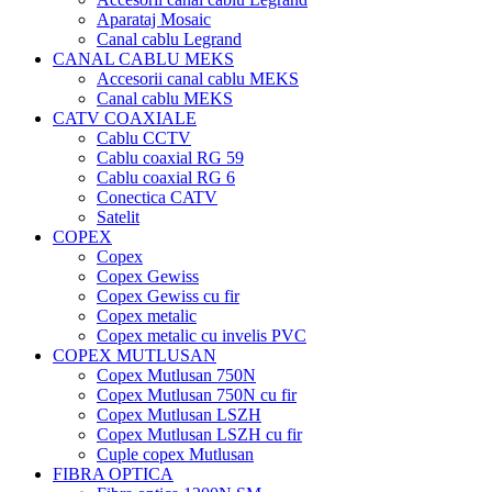
Aparataj Mosaic
Canal cablu Legrand
CANAL CABLU MEKS
Accesorii canal cablu MEKS
Canal cablu MEKS
CATV COAXIALE
Cablu CCTV
Cablu coaxial RG 59
Cablu coaxial RG 6
Conectica CATV
Satelit
COPEX
Copex
Copex Gewiss
Copex Gewiss cu fir
Copex metalic
Copex metalic cu invelis PVC
COPEX MUTLUSAN
Copex Mutlusan 750N
Copex Mutlusan 750N cu fir
Copex Mutlusan LSZH
Copex Mutlusan LSZH cu fir
Cuple copex Mutlusan
FIBRA OPTICA