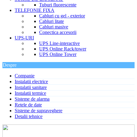
Tuburi fluorescente
TELEFONIE FIXA
Cabluri cu gel - exterior
Cabluri litate
Cabluri masive
Conectica accesorii
UPS-URI
UPS Line-interactive
UPS Online Rack/tower
UPS Online Tower
Despre
Companie
Instalatii electrice
Instalatii sanitare
Instalatii termice
Sisteme de alarma
Retele de date
Sisteme de supraveghere
Detalii tehnice