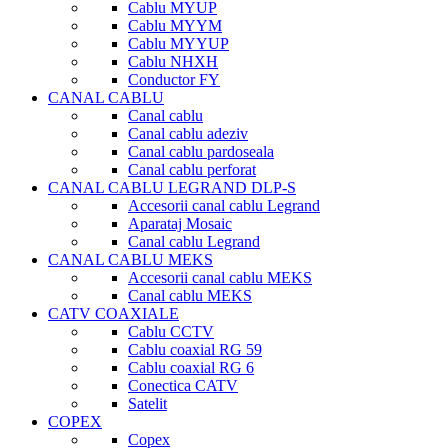
Cablu MYUP
Cablu MYYM
Cablu MYYUP
Cablu NHXH
Conductor FY
CANAL CABLU
Canal cablu
Canal cablu adeziv
Canal cablu pardoseala
Canal cablu perforat
CANAL CABLU LEGRAND DLP-S
Accesorii canal cablu Legrand
Aparataj Mosaic
Canal cablu Legrand
CANAL CABLU MEKS
Accesorii canal cablu MEKS
Canal cablu MEKS
CATV COAXIALE
Cablu CCTV
Cablu coaxial RG 59
Cablu coaxial RG 6
Conectica CATV
Satelit
COPEX
Copex