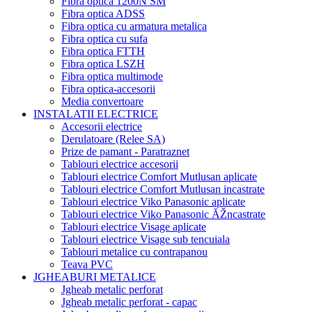
Fibra optica 1200N SM
Fibra optica ADSS
Fibra optica cu armatura metalica
Fibra optica cu sufa
Fibra optica FTTH
Fibra optica LSZH
Fibra optica multimode
Fibra optica-accesorii
Media convertoare
INSTALATII ELECTRICE
Accesorii electrice
Derulatoare (Relee SA)
Prize de pamant - Paratraznet
Tablouri electrice accesorii
Tablouri electrice Comfort Mutlusan aplicate
Tablouri electrice Comfort Mutlusan incastrate
Tablouri electrice Viko Panasonic aplicate
Tablouri electrice Viko Panasonic ĂŽncastrate
Tablouri electrice Visage aplicate
Tablouri electrice Visage sub tencuiala
Tablouri metalice cu contrapanou
Teava PVC
JGHEABURI METALICE
Jgheab metalic perforat
Jgheab metalic perforat - capac