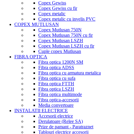
Copex Gewiss
Copex Gewiss cu fir
Copex metalic
Copex metalic cu invelis PVC
COPEX MUTLUSAN
Copex Mutlusan 750N
Copex Mutlusan 750N cu fir
Copex Mutlusan LSZH
Copex Mutlusan LSZH cu fir
Cuple copex Mutlusan
FIBRA OPTICA
Fibra optica 1200N SM
Fibra optica ADSS
Fibra optica cu armatura metalica
Fibra optica cu sufa
Fibra optica FTTH
Fibra optica LSZH
Fibra optica multimode
Fibra optica-accesorii
Media convertoare
INSTALATII ELECTRICE
Accesorii electrice
Derulatoare (Relee SA)
Prize de pamant - Paratraznet
Tablouri electrice accesorii