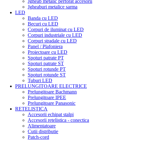
Jgheab metalic perforat accesorii
Jgheaburi metalice sarma
LED
Banda cu LED
Becuri cu LED
Corpuri de iluminat cu LED
Corpuri industriale cu LED
Corpuri stradale cu LED
Panel / Plafoniera
Proiectoare cu LED
Spoturi patrate PT
Spoturi patrate ST
Spoturi rotunde PT
Spoturi rotunde ST
Tuburi LED
PRELUNGITOARE ELECTRICE
Prelungitoare Bachmann
Prelungitoare IPEE
Prelungitoare Panasonic
RETELISTICA
Accesorii echipat stalpi
Accesorii retelistica - conectica
Alimentatoare
Cutii distributie
Patch-cord