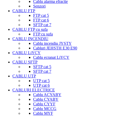
Cablu alarma efractie
Senzori
CABLU FTP
FTP cat 5
FTP cat 6
SFTP cat 7
CABLU FTP cu sufa
FTP cu sufa
CABLU INCENDIU
Cablu incendiu JYSTY
Cabluri JEHSTH E30 E90
CABLU LiYCY
Cablu ecranat LiYCY
CABLU SFTP
SFTP cat 5
SFTP cat 7
CABLU UTP
UTP cat 5
UTP cat 6
CABLURI ELECTRICE
Cablu ACYABY
Cablu CYABY
Cablu CYYF
Cablu MCCG
Cablu MYF