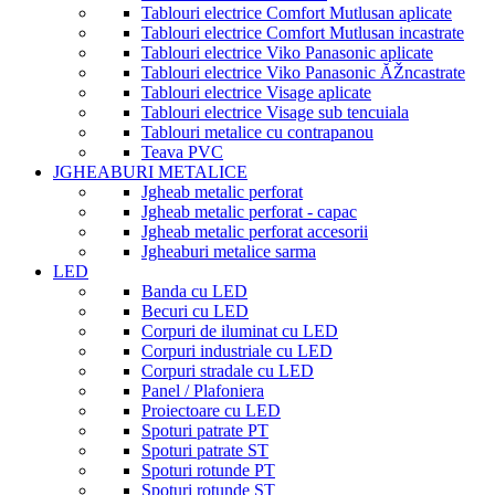
Tablouri electrice Comfort Mutlusan aplicate
Tablouri electrice Comfort Mutlusan incastrate
Tablouri electrice Viko Panasonic aplicate
Tablouri electrice Viko Panasonic ĂŽncastrate
Tablouri electrice Visage aplicate
Tablouri electrice Visage sub tencuiala
Tablouri metalice cu contrapanou
Teava PVC
JGHEABURI METALICE
Jgheab metalic perforat
Jgheab metalic perforat - capac
Jgheab metalic perforat accesorii
Jgheaburi metalice sarma
LED
Banda cu LED
Becuri cu LED
Corpuri de iluminat cu LED
Corpuri industriale cu LED
Corpuri stradale cu LED
Panel / Plafoniera
Proiectoare cu LED
Spoturi patrate PT
Spoturi patrate ST
Spoturi rotunde PT
Spoturi rotunde ST