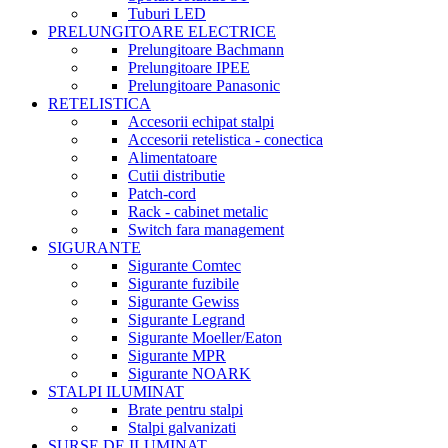
Tuburi LED
PRELUNGITOARE ELECTRICE
Prelungitoare Bachmann
Prelungitoare IPEE
Prelungitoare Panasonic
RETELISTICA
Accesorii echipat stalpi
Accesorii retelistica - conectica
Alimentatoare
Cutii distributie
Patch-cord
Rack - cabinet metalic
Switch fara management
SIGURANTE
Sigurante Comtec
Sigurante fuzibile
Sigurante Gewiss
Sigurante Legrand
Sigurante Moeller/Eaton
Sigurante MPR
Sigurante NOARK
STALPI ILUMINAT
Brate pentru stalpi
Stalpi galvanizati
SURSE DE ILUMINAT