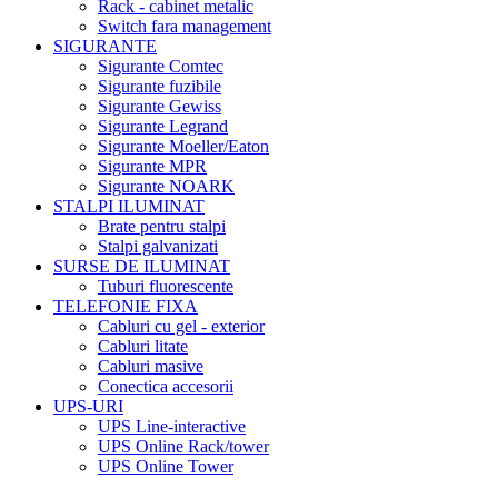
Rack - cabinet metalic
Switch fara management
SIGURANTE
Sigurante Comtec
Sigurante fuzibile
Sigurante Gewiss
Sigurante Legrand
Sigurante Moeller/Eaton
Sigurante MPR
Sigurante NOARK
STALPI ILUMINAT
Brate pentru stalpi
Stalpi galvanizati
SURSE DE ILUMINAT
Tuburi fluorescente
TELEFONIE FIXA
Cabluri cu gel - exterior
Cabluri litate
Cabluri masive
Conectica accesorii
UPS-URI
UPS Line-interactive
UPS Online Rack/tower
UPS Online Tower