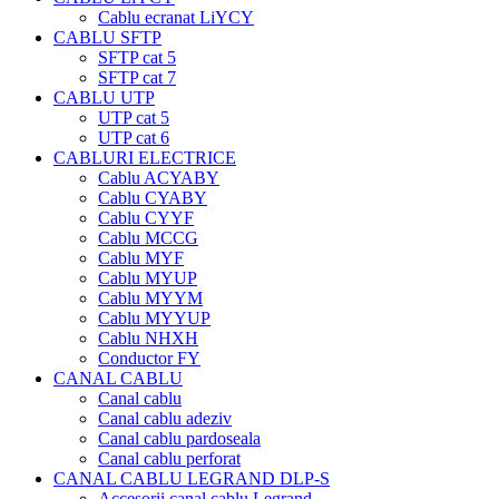
Cablu ecranat LiYCY
CABLU SFTP
SFTP cat 5
SFTP cat 7
CABLU UTP
UTP cat 5
UTP cat 6
CABLURI ELECTRICE
Cablu ACYABY
Cablu CYABY
Cablu CYYF
Cablu MCCG
Cablu MYF
Cablu MYUP
Cablu MYYM
Cablu MYYUP
Cablu NHXH
Conductor FY
CANAL CABLU
Canal cablu
Canal cablu adeziv
Canal cablu pardoseala
Canal cablu perforat
CANAL CABLU LEGRAND DLP-S
Accesorii canal cablu Legrand