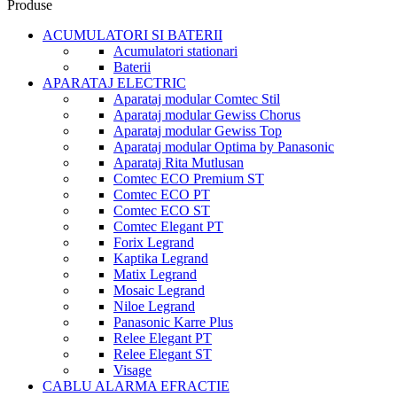
Produse
ACUMULATORI SI BATERII
Acumulatori stationari
Baterii
APARATAJ ELECTRIC
Aparataj modular Comtec Stil
Aparataj modular Gewiss Chorus
Aparataj modular Gewiss Top
Aparataj modular Optima by Panasonic
Aparataj Rita Mutlusan
Comtec ECO Premium ST
Comtec ECO PT
Comtec ECO ST
Comtec Elegant PT
Forix Legrand
Kaptika Legrand
Matix Legrand
Mosaic Legrand
Niloe Legrand
Panasonic Karre Plus
Relee Elegant PT
Relee Elegant ST
Visage
CABLU ALARMA EFRACTIE