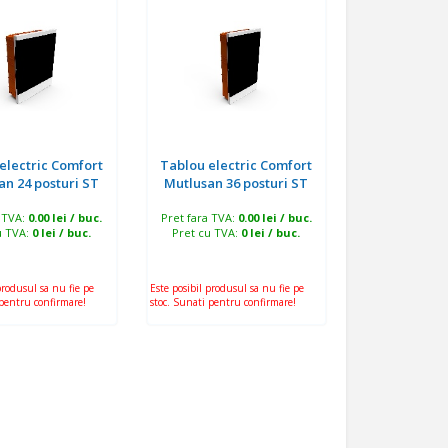
electric Comfort
Tablou electric Comfort
an 24 posturi ST
Mutlusan 36 posturi ST
a TVA:
0.00 lei / buc.
Pret fara TVA:
0.00 lei / buc.
u TVA:
0 lei / buc.
Pret cu TVA:
0 lei / buc.
produsul sa nu fie pe
Este posibil produsul sa nu fie pe
 pentru confirmare!
stoc. Sunati pentru confirmare!