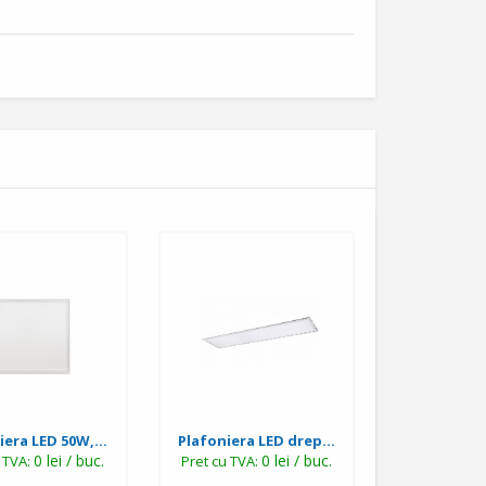
iera LED 50W,...
Plafoniera LED drep...
0 lei / buc.
0 lei / buc.
u TVA:
Pret cu TVA: