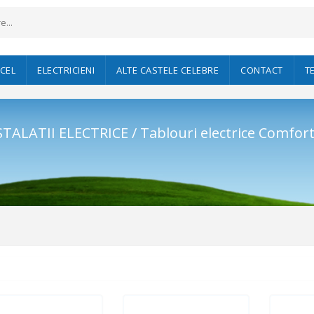
CEL
ELECTRICIENI
ALTE CASTELE CELEBRE
CONTACT
T
STALATII ELECTRICE / Tablouri electrice Comfor