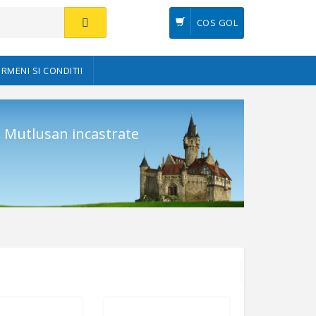
COS GOL
ERMENI SI CONDITII
t Mutlusan incastrate