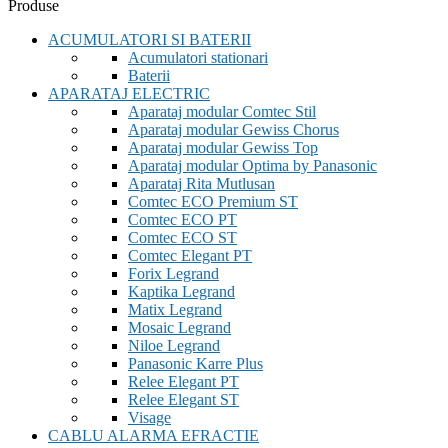
Produse
ACUMULATORI SI BATERII
Acumulatori stationari
Baterii
APARATAJ ELECTRIC
Aparataj modular Comtec Stil
Aparataj modular Gewiss Chorus
Aparataj modular Gewiss Top
Aparataj modular Optima by Panasonic
Aparataj Rita Mutlusan
Comtec ECO Premium ST
Comtec ECO PT
Comtec ECO ST
Comtec Elegant PT
Forix Legrand
Kaptika Legrand
Matix Legrand
Mosaic Legrand
Niloe Legrand
Panasonic Karre Plus
Relee Elegant PT
Relee Elegant ST
Visage
CABLU ALARMA EFRACTIE