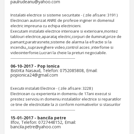
paulrudeanu@yahoo.com
Instalatii electrice si sisteme securitate - ( zile afisare: 3191 )
Electrician autorizat ANRE de profesie inginer in domeniul
electric impreuna cu echipa electricieni.
Executam instalatii electrice interioare si exterioare,montez
tablouri electrice,aparataj electric,corpuri de iluminat,prize de
pamant,paratrasnete,sisteme de alarma la efractie si la
incendiu,,supraveghere video,control acces ,interfonie si
videointerfonie.Lucrari la cheie la preturi negociabile.
------------------------------------------------------
06-10-2017 - Pop Ionica
Bistrita Nasaud, Telefon: 0752085808, Email:
popionica24@gmail.com
Executii instalati Electrice - ( zile afisare: 3228 )
Electricean cu experienta in domeniu de 17ani execut si
prestez serviciu in domeniu instalatilor electrice si reparatilor
ce tine de electricitate la zi conform normativelor si stasurilor
------------------------------------------------------
15-01-2017 - bancila petre
Ilfov, Telefon: 0727448152, Email:
bancila.petre@yahoo.com