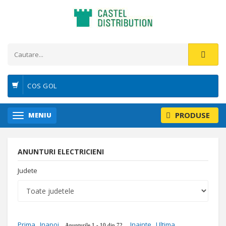
COS GOL
PRODUSE
MENIU
ANUNTURI ELECTRICIENI
Judete
Prima
Inapoi
Inainte
Ultima
Anunturile 1 - 10 din 72