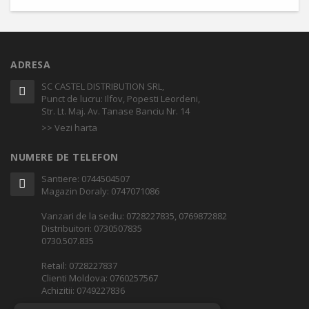
ADRESA
SC CASTEL DISTRIBUTION SRL,
Punct de lucru: Ilfov, Popesti Leordeni,
Str. Lt. Maj. Av. Tanase Banciu Nr. 14
>> Vezi harta
NUMERE DE TELEFON
Santiere: 0744504507
Magazin Doraly: 0747071086
Vanzari de la sediu: 0728227835, 0769872882
Distribuitori: 0730507835
0730.507.835
Retail: 0728227837
Clienti Moldova: 0760257567
Achizitii: 0749227836