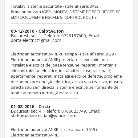
instalatii sisteme securitate - ( zile afisare: 3492 )
firma autorizata IGPR , MONTAJ SISTEME DE SECURITATE. SE
EMIT DOCUMENTE FISCALE SI CONTROL POLITIE.
------------------------------------------------------
09-12-2016 - CalotĂŁ Ion
Bucuresti sec 1, Telefon: 0723187600, Email:
portalelectric@gmail.com
Electrician autorizat ANRE cu echipa - ( zile afisare: 3529 )
Electrician autorizat ANRE proiectare si executie orice
instalatie electrica de joasa tensiune, reparatii, montari si
inlocuiri tablouri electrice, instalatii noi case, vile, hale,
apartamente, reparatii instalatii electrice defecte, probleme
de contorizare energie electrica, activa sau reactiva, masura
directa sau semidirecta, sisteme electrice performante de
topire automata turturi, gheata si za
------------------------------------------------------
01-08-2016 - Cristi
Bucuresti sec 4, Telefon: 0765023749, Email:
stirbumariancristian@yahoo.com
Electrician autorizat ANRE - ( zile afisare: 3659 )
Electrician autorizat ANRE.