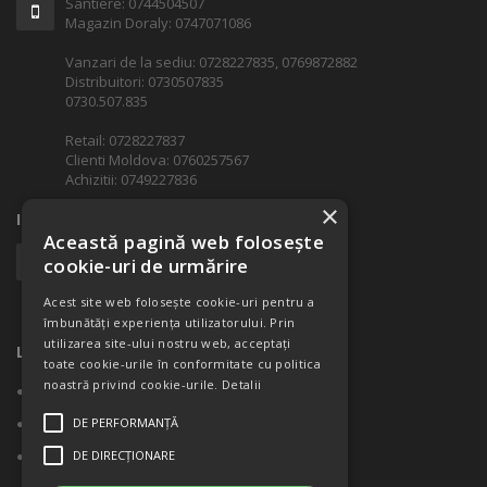
Santiere: 0744504507
Magazin Doraly: 0747071086
Vanzari de la sediu: 0728227835, 0769872882
Distribuitori: 0730507835
0730.507.835
Retail: 0728227837
Clienti Moldova: 0760257567
Achizitii: 0749227836
×
INFORMATII ADITIONALE
Această pagină web folosește
office@castel.ro
cookie-uri de urmărire
Cod Fiscal: RO 15047125
Acest site web folosește cookie-uri pentru a
Nr. ord. Reg.Comertului: J23/804/2010
îmbunătăți experiența utilizatorului. Prin
utilizarea site-ului nostru web, acceptați
LINK-URI RAPIDE
toate cookie-urile în conformitate cu politica
noastră privind cookie-urile.
Detalii
Despre companie
DE PERFORMANȚĂ
Contact
DE DIRECȚIONARE
ANPC