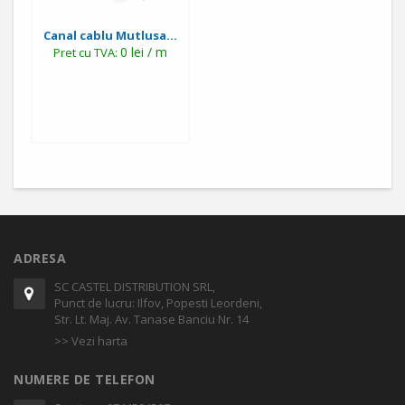
Canal cablu Mutlusa...
0 lei / m
Pret cu TVA:
ADRESA
SC CASTEL DISTRIBUTION SRL,
Punct de lucru: Ilfov, Popesti Leordeni,
Str. Lt. Maj. Av. Tanase Banciu Nr. 14
>> Vezi harta
NUMERE DE TELEFON