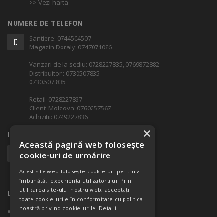
>> Vezi harta
NUMERE DE TELEFON
Santiere: 0744504507
Magazin Doraly: 0747071086
Vanzari de la sediu: 0728227835, 0769872882
Distribuitori: 0730507835
0730.507.835
Retail: 0728227837
Clienti Moldova: 0760257567
Achizitii: 0749227836
×
INFORMATII ADITIONALE
Această pagină web folosește
office@castel.ro
cookie-uri de urmărire
Cod Fiscal: RO 15047125
Acest site web folosește cookie-uri pentru a
Nr. ord. Reg.Comertului: J23/804/2010
îmbunătăți experiența utilizatorului. Prin
utilizarea site-ului nostru web, acceptați
LINK-URI RAPIDE
toate cookie-urile în conformitate cu politica
noastră privind cookie-urile.
Detalii
Despre companie