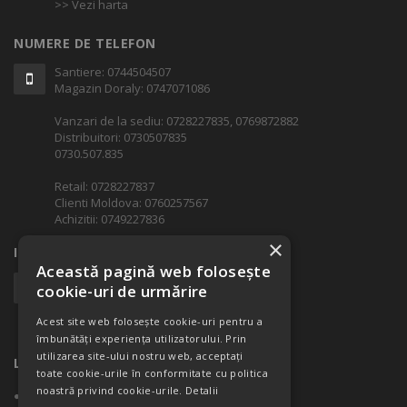
>> Vezi harta
NUMERE DE TELEFON
Santiere: 0744504507
Magazin Doraly: 0747071086
Vanzari de la sediu: 0728227835, 0769872882
Distribuitori: 0730507835
0730.507.835
Retail: 0728227837
Clienti Moldova: 0760257567
Achizitii: 0749227836
×
INFORMATII ADITIONALE
Această pagină web folosește
office@castel.ro
cookie-uri de urmărire
Cod Fiscal: RO 15047125
Acest site web folosește cookie-uri pentru a
Nr. ord. Reg.Comertului: J23/804/2010
îmbunătăți experiența utilizatorului. Prin
utilizarea site-ului nostru web, acceptați
LINK-URI RAPIDE
toate cookie-urile în conformitate cu politica
noastră privind cookie-urile.
Detalii
Despre companie