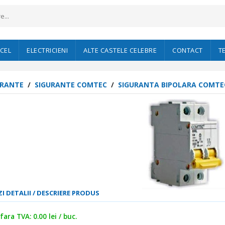
CEL
ELECTRICIENI
ALTE CASTELE CELEBRE
CONTACT
T
URANTE
/
SIGURANTE COMTEC
/
SIGURANTA BIPOLARA COMTEC
I DETALII / DESCRIERE PRODUS
fara TVA: 0.00 lei / buc.