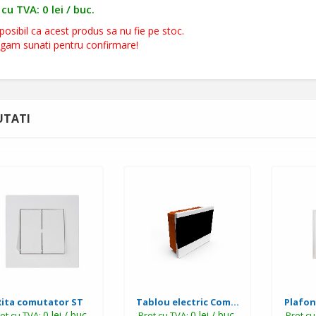
cu TVA: 0 lei / buc.
posibil ca acest produs sa nu fie pe stoc.
ugam sunati pentru confirmare!
TATI
Rita comutator ST
Tablou electric Com...
Plafon
0 lei / buc.
0 lei / buc.
et cu TVA:
Pret cu TVA:
Pret c