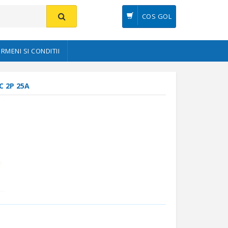
COS GOL
ERMENI SI CONDITII
 2P 25A