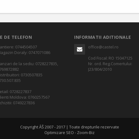
E DE TELEFON
INFORMATII ADITIONALE
antiere: 0744504507
office@castel.ro
agazin Doraly: 0747071086
Cod Fiscal: RO 15047125
anzari de la sediu: 0728227835,
Nr. ord. Reg.Comertului:
769872882
J23/804/2010
istribuitori: 0730507835
730.507.835
etail: 0728227837
lienti Moldova: 0760257567
chizitii: 0749227836
Copyright ÂŠ 2007 - 2017 | Toate drepturile rezervate
Optimizare SEO - Zoom-Biz