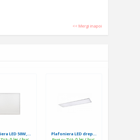
<< Mergi inapoi
iera LED 50W,...
Plafoniera LED drep...
0 lei / buc.
0 lei / buc.
u TVA:
Pret cu TVA: