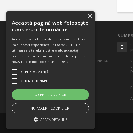
×
Această pagină web folosește
cookie-uri de urmărire
ADRESA
NUMER
Acest site web folosește cookie-uri pentru a
SC CASTEL DISTRIBUTION SRL,
S
îmbunătăți experiența utilizatorului. Prin
Punct de lucru: Ilfov, Popesti
M
utilizarea site-ului nostru web, acceptați
Leordeni,
toate cookie-urile în conformitate cu politica
Str. Lt. Maj. Av. Tanase Banciu Nr. 14
V
noastră privind cookie-urile.
Detalii
0
>> Vezi harta
D
DE PERFORMANȚĂ
0
DE DIRECȚIONARE
R
C
ACCEPT COOKIE-URI
A
NU ACCEPT COOKIE-URI
ARATA DETALIILE