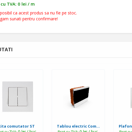
 cu TVA: 0 lei / m
posibil ca acest produs sa nu fie pe stoc.
ugam sunati pentru confirmare!
TATI
Rita comutator ST
Tablou electric Com...
Plafon
0 lei / buc.
0 lei / buc.
et cu TVA:
Pret cu TVA:
Pret c