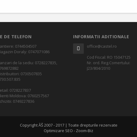
E DE TELEFON
INFORMATII ADITIONALE
antiere: 0744504507
office@castel.ro
agazin Doraly: 0747071086
Cod Fiscal: RO 15047125
anzari de la sediu: 0728227835,
Nr. ord. Reg.Comertului:
769872882
J23/804/2010
istribuitori: 0730507835
730.507.835
etail: 0728227837
lienti Moldova: 0760257567
chizitii: 0749227836
Copyright ÂŠ 2007 - 2017 | Toate drepturile rezervate
Optimizare SEO - Zoom-Biz