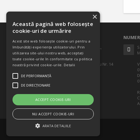
×
Această pagină web folosește
cookie-uri de urmărire
ADRESA
NUMER
Acest site web folosește cookie-uri pentru a
SC CASTEL DISTRIBUTION SRL,
S
îmbunătăți experiența utilizatorului. Prin
Punct de lucru: Ilfov, Popesti
M
utilizarea site-ului nostru web, acceptați
Leordeni,
toate cookie-urile în conformitate cu politica
Str. Lt. Maj. Av. Tanase Banciu Nr. 14
V
noastră privind cookie-urile.
Detalii
0
>> Vezi harta
D
DE PERFORMANȚĂ
0
DE DIRECȚIONARE
R
C
ACCEPT COOKIE-URI
A
NU ACCEPT COOKIE-URI
ARATA DETALIILE