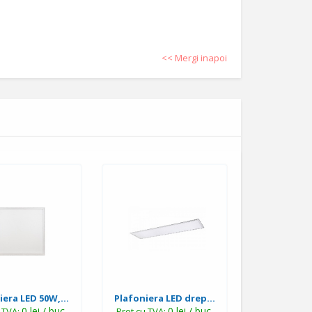
<< Mergi inapoi
iera LED 50W,...
Plafoniera LED drep...
0 lei / buc.
0 lei / buc.
u TVA:
Pret cu TVA: