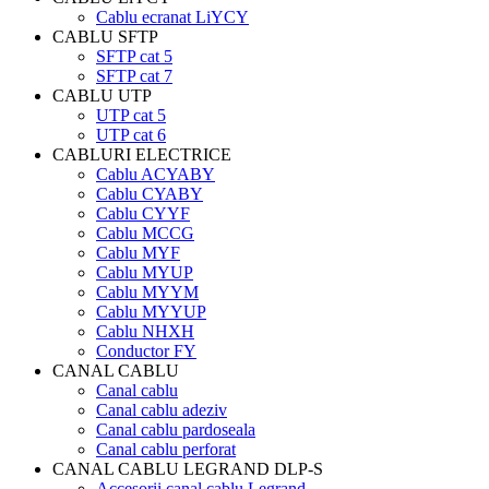
Cablu ecranat LiYCY
CABLU SFTP
SFTP cat 5
SFTP cat 7
CABLU UTP
UTP cat 5
UTP cat 6
CABLURI ELECTRICE
Cablu ACYABY
Cablu CYABY
Cablu CYYF
Cablu MCCG
Cablu MYF
Cablu MYUP
Cablu MYYM
Cablu MYYUP
Cablu NHXH
Conductor FY
CANAL CABLU
Canal cablu
Canal cablu adeziv
Canal cablu pardoseala
Canal cablu perforat
CANAL CABLU LEGRAND DLP-S
Accesorii canal cablu Legrand