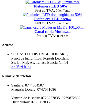
Plafoniera LED 50W,...
Pret cu TVA:
0 lei / buc.
Plafoniera LED drep...
Pret cu TVA:
0 lei / buc.
Canal cablu Mutlusa...
Pret cu TVA:
0 lei / m
Adresa
SC CASTEL DISTRIBUTION SRL,
Punct de lucru: Ilfov, Popesti Leordeni,
Str. Lt. Maj. Av. Tanase Banciu Nr. 14
>> Vezi harta
Numere de telefon
Santiere: 0744504507
Magazin Doraly: 0747071086
Vanzari de la sediu: 0728227835, 0769872882
Distribuitori: 0730507835