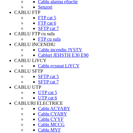
Cablu alarma efractie
Senzori
CABLU FTP
FTP cat 5
FTP cat 6
SFTP cat 7
CABLU FTP cu sufa
FTP cu sufa
CABLU INCENDIU
Cablu incendiu JYSTY
Cabluri JEHSTH E30 E90
CABLU LiYCY
Cablu ecranat LiYCY
CABLU SFTP
SFTP cat 5
SFTP cat 7
CABLU UTP
UTP cat 5
UTP cat 6
CABLURI ELECTRICE
Cablu ACYABY
Cablu CYABY
Cablu CYYF
Cablu MCCG
Cablu MYF