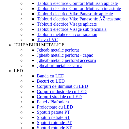
Tablouri electrice Comfort Mutlusan aplicate
Tablouri electrice Comfort Mutlusan incastrate
Tablouri electrice Viko Panasonic aplicate
Tablouri electrice Viko Panasonic ĂŽncastrate
Tablouri electrice Visage aplicate
Tablouri electrice Visage sub tencuiala
Tablouri metalice cu contrapanou
Teava PVC
JGHEABURI METALICE
Jgheab metalic perforat
Jgheab metalic perforat - capac
Jgheab metalic perforat accesorii
Jgheaburi metalice sarma
LED
Banda cu LED
Becuri cu LED
Corpuri de iluminat cu LED
Corpuri industriale cu LED
Corpuri stradale cu LED
Panel / Plafoniera
Proiectoare cu LED
Spoturi patrate PT
Spoturi patrate ST
Spoturi rotunde PT
Spoturi rotunde ST