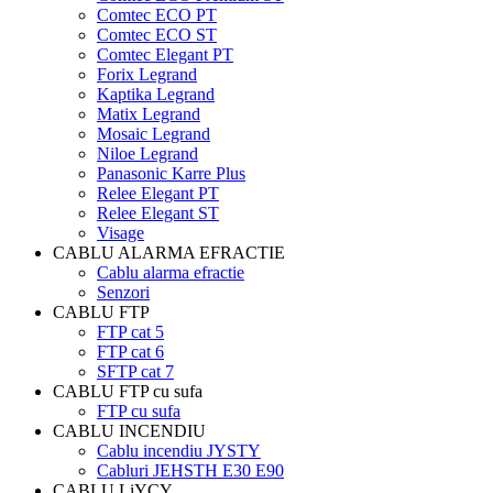
Comtec ECO PT
Comtec ECO ST
Comtec Elegant PT
Forix Legrand
Kaptika Legrand
Matix Legrand
Mosaic Legrand
Niloe Legrand
Panasonic Karre Plus
Relee Elegant PT
Relee Elegant ST
Visage
CABLU ALARMA EFRACTIE
Cablu alarma efractie
Senzori
CABLU FTP
FTP cat 5
FTP cat 6
SFTP cat 7
CABLU FTP cu sufa
FTP cu sufa
CABLU INCENDIU
Cablu incendiu JYSTY
Cabluri JEHSTH E30 E90
CABLU LiYCY