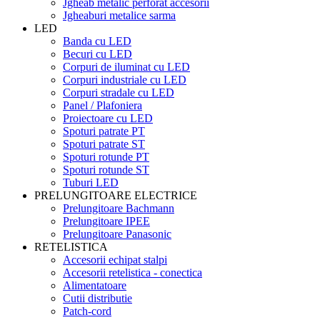
Jgheab metalic perforat accesorii
Jgheaburi metalice sarma
LED
Banda cu LED
Becuri cu LED
Corpuri de iluminat cu LED
Corpuri industriale cu LED
Corpuri stradale cu LED
Panel / Plafoniera
Proiectoare cu LED
Spoturi patrate PT
Spoturi patrate ST
Spoturi rotunde PT
Spoturi rotunde ST
Tuburi LED
PRELUNGITOARE ELECTRICE
Prelungitoare Bachmann
Prelungitoare IPEE
Prelungitoare Panasonic
RETELISTICA
Accesorii echipat stalpi
Accesorii retelistica - conectica
Alimentatoare
Cutii distributie
Patch-cord