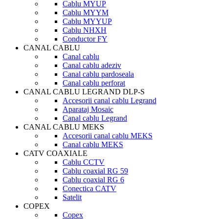
Cablu MYUP
Cablu MYYM
Cablu MYYUP
Cablu NHXH
Conductor FY
CANAL CABLU
Canal cablu
Canal cablu adeziv
Canal cablu pardoseala
Canal cablu perforat
CANAL CABLU LEGRAND DLP-S
Accesorii canal cablu Legrand
Aparataj Mosaic
Canal cablu Legrand
CANAL CABLU MEKS
Accesorii canal cablu MEKS
Canal cablu MEKS
CATV COAXIALE
Cablu CCTV
Cablu coaxial RG 59
Cablu coaxial RG 6
Conectica CATV
Satelit
COPEX
Copex