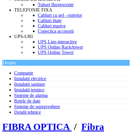
Tuburi fluorescente
TELEFONIE FIXA
Cabluri cu gel - exterior
Cabluri litate
Cabluri masive
Conectica accesorii
UPS-URI
UPS Line-interactive
UPS Online Rack/tower
UPS Online Tower
Despre
Companie
Instalatii electrice
Instalatii sanitare
Instalatii termice
Sisteme de alarma
Retele de date
Sisteme de supraveghere
Detalii tehnice
FIBRA OPTICA
/
Fibra