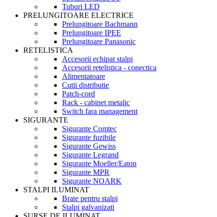
Tuburi LED
PRELUNGITOARE ELECTRICE
Prelungitoare Bachmann
Prelungitoare IPEE
Prelungitoare Panasonic
RETELISTICA
Accesorii echipat stalpi
Accesorii retelistica - conectica
Alimentatoare
Cutii distributie
Patch-cord
Rack - cabinet metalic
Switch fara management
SIGURANTE
Sigurante Comtec
Sigurante fuzibile
Sigurante Gewiss
Sigurante Legrand
Sigurante Moeller/Eaton
Sigurante MPR
Sigurante NOARK
STALPI ILUMINAT
Brate pentru stalpi
Stalpi galvanizati
SURSE DE ILUMINAT