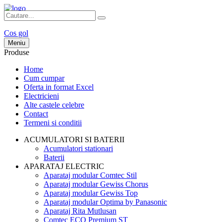
Cos gol
Meniu
Produse
Home
Cum cumpar
Oferta in format Excel
Electricieni
Alte castele celebre
Contact
Termeni si conditii
ACUMULATORI SI BATERII
Acumulatori stationari
Baterii
APARATAJ ELECTRIC
Aparataj modular Comtec Stil
Aparataj modular Gewiss Chorus
Aparataj modular Gewiss Top
Aparataj modular Optima by Panasonic
Aparataj Rita Mutlusan
Comtec ECO Premium ST