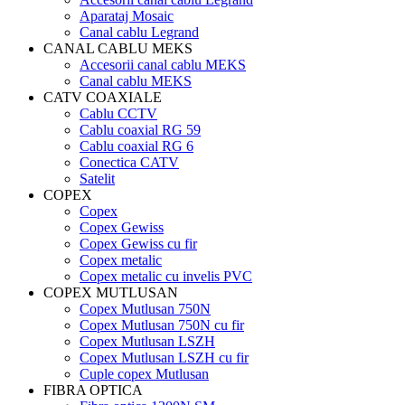
Aparataj Mosaic
Canal cablu Legrand
CANAL CABLU MEKS
Accesorii canal cablu MEKS
Canal cablu MEKS
CATV COAXIALE
Cablu CCTV
Cablu coaxial RG 59
Cablu coaxial RG 6
Conectica CATV
Satelit
COPEX
Copex
Copex Gewiss
Copex Gewiss cu fir
Copex metalic
Copex metalic cu invelis PVC
COPEX MUTLUSAN
Copex Mutlusan 750N
Copex Mutlusan 750N cu fir
Copex Mutlusan LSZH
Copex Mutlusan LSZH cu fir
Cuple copex Mutlusan
FIBRA OPTICA