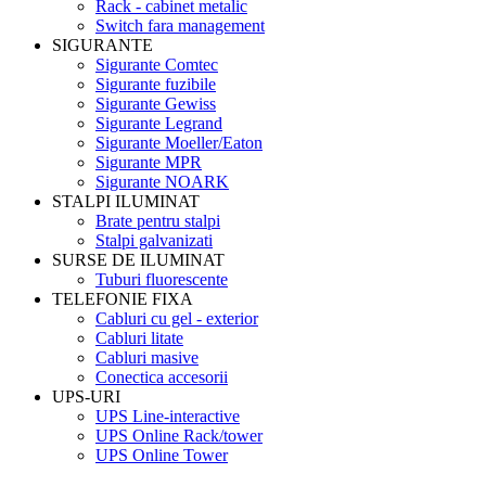
Rack - cabinet metalic
Switch fara management
SIGURANTE
Sigurante Comtec
Sigurante fuzibile
Sigurante Gewiss
Sigurante Legrand
Sigurante Moeller/Eaton
Sigurante MPR
Sigurante NOARK
STALPI ILUMINAT
Brate pentru stalpi
Stalpi galvanizati
SURSE DE ILUMINAT
Tuburi fluorescente
TELEFONIE FIXA
Cabluri cu gel - exterior
Cabluri litate
Cabluri masive
Conectica accesorii
UPS-URI
UPS Line-interactive
UPS Online Rack/tower
UPS Online Tower