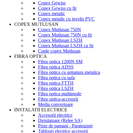
Copex Gewiss
Copex Gewiss cu fir
Copex metalic
Copex metalic cu invelis PVC
COPEX MUTLUSAN
Copex Mutlusan 750N
Copex Mutlusan 750N cu fir
Copex Mutlusan LSZH
Copex Mutlusan LSZH cu fir
Cuple copex Mutlusan
FIBRA OPTICA
Fibra optica 1200N SM
Fibra optica ADSS
Fibra optica cu armatura metalica
Fibra optica cu sufa
Fibra optica FTTH
Fibra optica LSZH
Fibra optica multimode
Fibra optica-accesorii
Media convertoare
INSTALATII ELECTRICE
Accesorii electrice
Derulatoare (Relee SA)
Prize de pamant - Paratraznet
Tablouri electrice accesorii