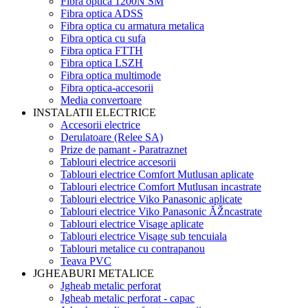
Fibra optica 1200N SM
Fibra optica ADSS
Fibra optica cu armatura metalica
Fibra optica cu sufa
Fibra optica FTTH
Fibra optica LSZH
Fibra optica multimode
Fibra optica-accesorii
Media convertoare
INSTALATII ELECTRICE
Accesorii electrice
Derulatoare (Relee SA)
Prize de pamant - Paratraznet
Tablouri electrice accesorii
Tablouri electrice Comfort Mutlusan aplicate
Tablouri electrice Comfort Mutlusan incastrate
Tablouri electrice Viko Panasonic aplicate
Tablouri electrice Viko Panasonic ĂŽncastrate
Tablouri electrice Visage aplicate
Tablouri electrice Visage sub tencuiala
Tablouri metalice cu contrapanou
Teava PVC
JGHEABURI METALICE
Jgheab metalic perforat
Jgheab metalic perforat - capac