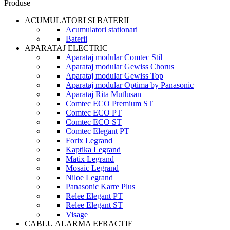
Produse
ACUMULATORI SI BATERII
Acumulatori stationari
Baterii
APARATAJ ELECTRIC
Aparataj modular Comtec Stil
Aparataj modular Gewiss Chorus
Aparataj modular Gewiss Top
Aparataj modular Optima by Panasonic
Aparataj Rita Mutlusan
Comtec ECO Premium ST
Comtec ECO PT
Comtec ECO ST
Comtec Elegant PT
Forix Legrand
Kaptika Legrand
Matix Legrand
Mosaic Legrand
Niloe Legrand
Panasonic Karre Plus
Relee Elegant PT
Relee Elegant ST
Visage
CABLU ALARMA EFRACTIE