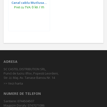
Canal cablu Mutlusa...
0 lei / m
Pret cu TVA:
ADRESA
SC CASTEL DISTRIBUTION SRL,
Punct de lucru: Ilfov, Popesti Leordeni,
Str. Lt. Maj. Av. Tanase Banciu Nr. 14
>> Vezi harta
NUMERE DE TELEFON
Santiere: 0744504507
Magazin Doraly: 0747071086