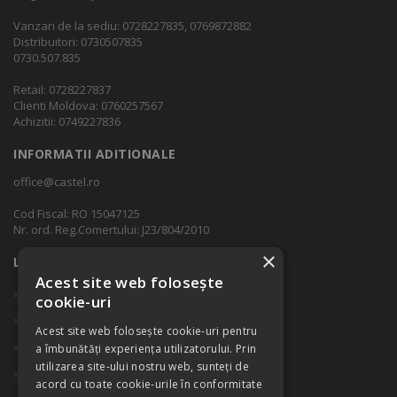
Vanzari de la sediu: 0728227835, 0769872882
Distribuitori: 0730507835
0730.507.835
Retail: 0728227837
Clienti Moldova: 0760257567
Achizitii: 0749227836
INFORMATII ADITIONALE
office@castel.ro
Cod Fiscal: RO 15047125
Nr. ord. Reg.Comertului: J23/804/2010
×
LINK-URI RAPIDE
Acest site web folosește
Despre companie
cookie-uri
Contact
Acest site web folosește cookie-uri pentru
ANPC
a îmbunătăți experiența utilizatorului. Prin
utilizarea site-ului nostru web, sunteți de
Politica Cookie
acord cu toate cookie-urile în conformitate