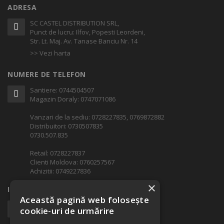
ADRESA
SC CASTEL DISTRIBUTION SRL,
Punct de lucru: Ilfov, Popesti Leordeni,
Str. Lt. Maj. Av. Tanase Banciu Nr. 14
>> Vezi harta
NUMERE DE TELEFON
Santiere: 0744504507
Magazin Doraly: 0747071086
Vanzari de la sediu: 0728227835, 0769872882
Distribuitori: 0730507835
0730.507.835
Retail: 0728227837
Clienti Moldova: 0760257567
Achizitii: 0749227836
×
INFORMATII ADITIONALE
Această pagină web folosește
office@castel.ro
cookie-uri de urmărire
Cod Fiscal: RO 15047125