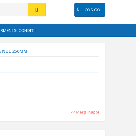
COS GOL
ERMENI SI CONDITII
E NUL 250MM
<< Mergi inapoi