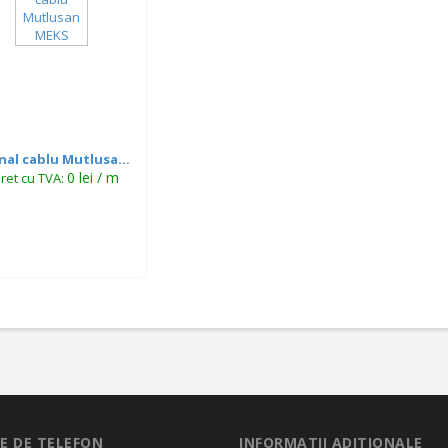
nal cablu Mutlusa...
0 lei / m
ret cu TVA:
E DE TELEFON
INFORMATII ADITIONALE