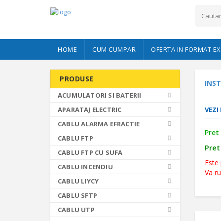
HOME
CUM CUMPAR
OFERTA IN FORMAT EX
PRODUSE
INST
ACUMULATORI SI BATERII
APARATAJ ELECTRIC
VEZI
CABLU ALARMA EFRACTIE
Pret 
CABLU FTP
Pret 
CABLU FTP CU SUFA
Este 
CABLU INCENDIU
Va r
CABLU LIYCY
CABLU SFTP
CABLU UTP